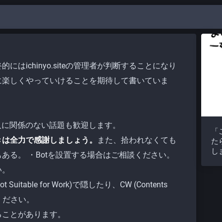
はichinyo.siteの管理者が判断することになり
に楽しくやっていけることを期待して書いていま
人に関係のない話題も歓迎します。
「
きは全力で感謝しましょう。
また、拾われなくても
た
し
ある。 ・Botを設置する場合はご相談ください。
い。
table for Work)で隠したり、CW (Contents
てください。
ることがあります。