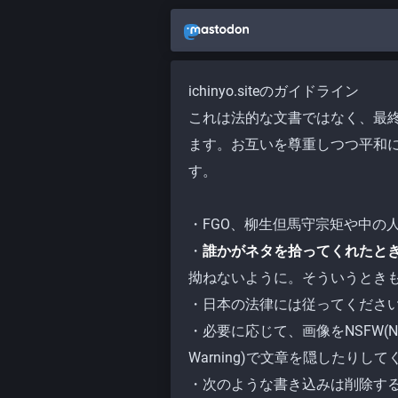
ichinyo.siteのガイドライン
これは法的な文書ではなく、最終的に
ます。お互いを尊重しつつ平和
す。
・FGO、柳生但馬守宗矩や中の
・
誰かがネタを拾ってくれたと
拗ねないように。そういうときも
・日本の法律には従ってくださ
・必要に応じて、画像をNSFW(Not Sui
Warning)で文章を隠したりし
・次のような書き込みは削除す