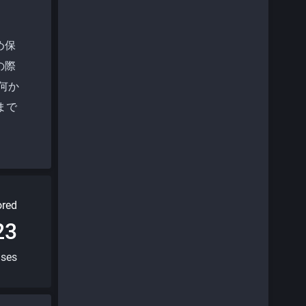
め保
の際
何か
まで
red
23
uses