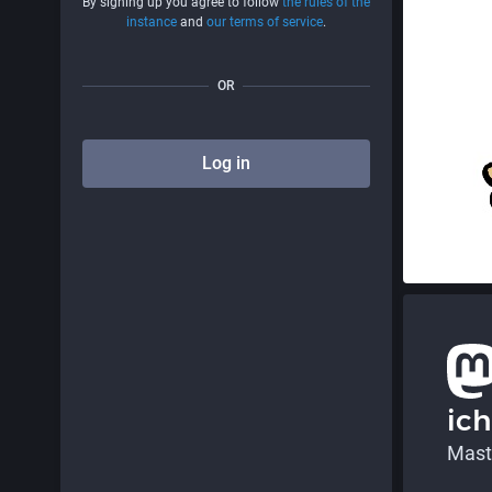
By signing up you agree to follow
the rules of the
instance
and
our terms of service
.
OR
Log in
ic
Mast