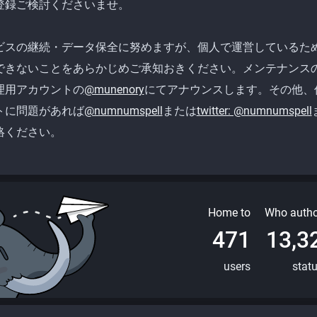
登録ご検討くださいませ。
ビスの継続・データ保全に努めますが、個人で運営しているた
できないことをあらかじめご承知おきください。メンテナンス
理用アカウントの
@munenory
にてアナウンスします。その他、
トに問題があれば
@numnumspell
または
twitter: @numnumspell
絡ください。
Home to
Who autho
471
13,3
users
stat