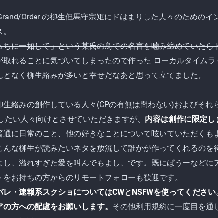
e Grand/Order の柳生但馬守宗矩にドはまりした人々のためのイ
ス。
っちに一如して」という某氏の鳥での名言を噛み締めていたら
が取れることに気づいてしまったので作った
ローカルタイムラ
んとなく柳生絡みが多いと幸せだなあと思って立てました。
柳生絡みの創作している人々(CPの有無は問わない)およびそれ
Mしたい人々向けとさせていただきますが、
内容は創作に限定し
普通に日常のこと、他の好きなことについて呟いていただくも
こんな柳生が読みたいネタを放流して誰かが作ってくれるのを
よし、溢れすぎた愛を叫んでもよし、です。既にぱうーなどに
トをお持ちの方からのリモートフォローも歓迎です。
バレ・速報系スクショについてはCWとNSFWを使ってください
アの方への配慮をお願いします。
その他利用規約に一度目を通