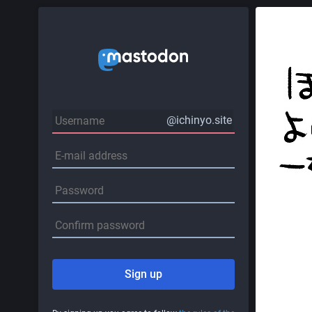
@ichinyo.site
Sign up