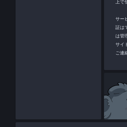
上で
サー
証は
は管
サイ
ご連