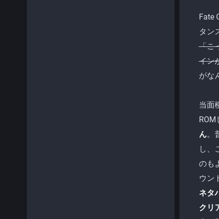
Fat
タン
「こ
イン
がな
当面
RO
ん
。
し、
のも
ウン
ネタ
クリ