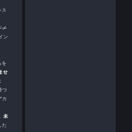
ンス
ドメ
イン
らを
ませ
よ
待つ
アカ
。未
した