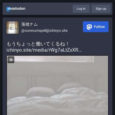
Log in
Sign up
落穂ナム
Follow
@numnumspell@ichinyo.site
もうちょっと働いてくるね！ 
ichinyo.site/media/rWg7aLtZxXR