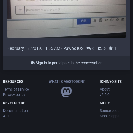
February 18, 2019, 11:55 AM
·
Pawoo iOS
·
·
·
0
0
1
Sign in to participate in the conversation
RESOURCES
WHAT IS MASTODON?
ICHINYO.SITE
Terms of service
About
Privacy policy
v2.5.0
DEVELOPERS
MORE…
Documentation
Source code
API
Mobile apps