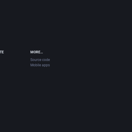
ITE
MORE…
Source code
Mobile apps