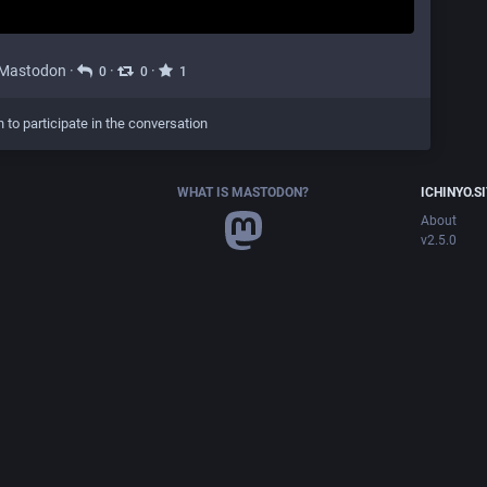
r Mastodon
·
·
·
0
0
1
n to participate in the conversation
WHAT IS MASTODON?
ICHINYO.S
About
v2.5.0