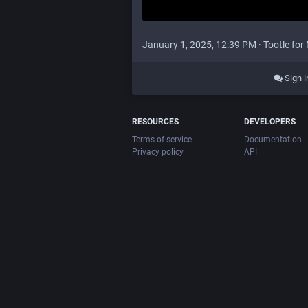
January 1, 2025, 12:39 PM
·
Tootle fo
Sign i
RESOURCES
DEVELOPERS
Terms of service
Documentation
Privacy policy
API