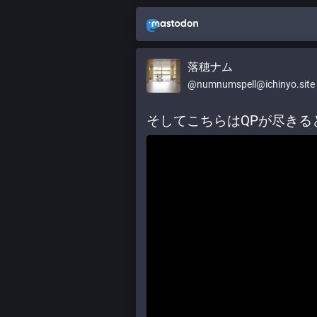
落穂ナム
@numnumspell@ichinyo.site
そしてこちらはQPが尽きる