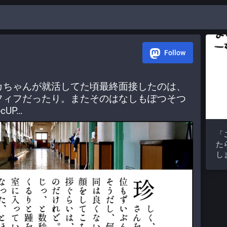
Follow
カちゃんが就活してた頃最終面接したのは、
フィフだったり。またそのはなしもぽつそつ 
-cUP
「
た
し