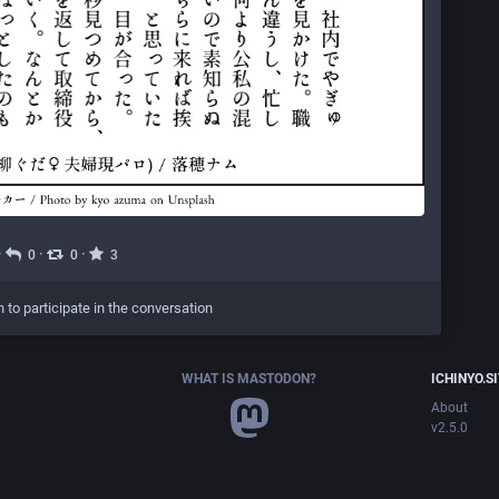
·
·
·
0
0
3
n to participate in the conversation
WHAT IS MASTODON?
ICHINYO.S
About
v2.5.0