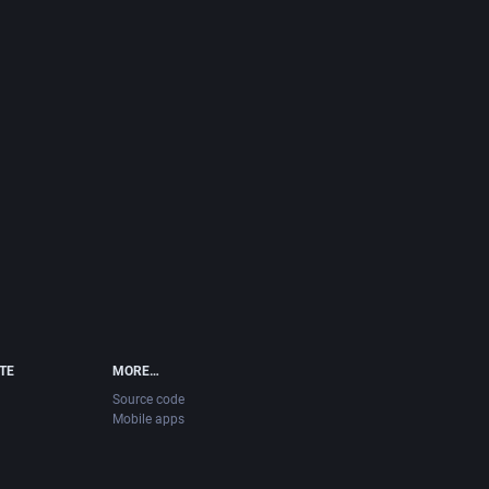
ITE
MORE…
Source code
Mobile apps