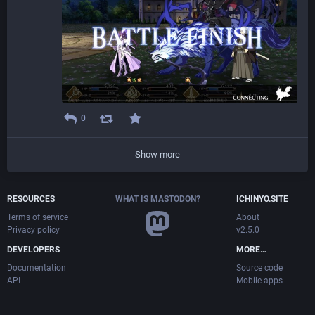
0
Show more
RESOURCES
WHAT IS MASTODON?
ICHINYO.SITE
Terms of service
About
Privacy policy
v2.5.0
DEVELOPERS
MORE…
Documentation
Source code
API
Mobile apps