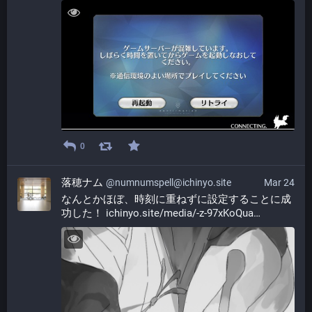
0
落穂ナム
@numnumspell@ichinyo.site
Mar 24
なんとかほぼ、時刻に重ねずに設定することに成
功した！ 
ichinyo.site/media/-z-97xKoQua