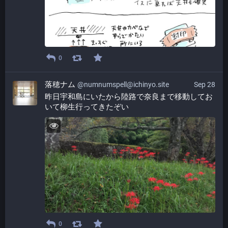
0
落穂ナム
@numnumspell@ichinyo.site
Sep 28
昨日宇和島にいたから陸路で奈良まで移動してお
いて柳生行ってきたぞい
0