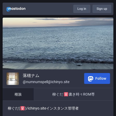
Log in
Sign up
落穂ナム
Follow
@numnumspell@ichinyo.site
種族
柳ぐだ
書き時々ROM専
柳ぐだ(
)/ichinyo.siteインスタンス管理者