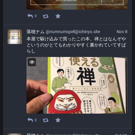
0
落穂ナム
@numnumspell@ichinyo.site
Nov 8
本屋で駆け込みで買ったこの本、禅とはなんぞや
というのがとてもわかりやすく書かれていてすば
らし
0