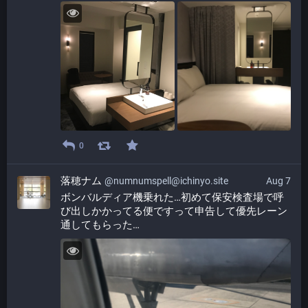
0
落穂ナム
@numnumspell@ichinyo.site
Aug 7
ボンバルディア機乗れた…初めて保安検査場で呼
び出しかかってる便ですって申告して優先レーン
通してもらった…