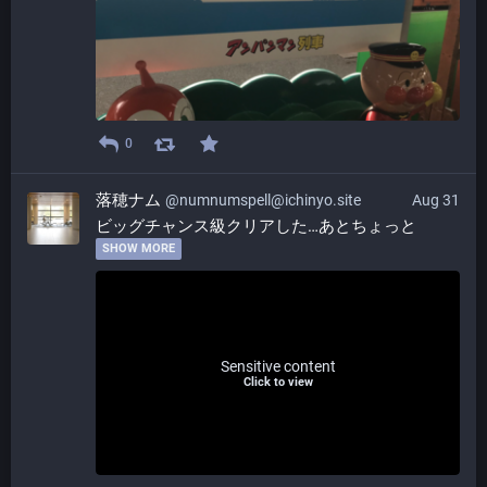
0
落穂ナム
@numnumspell@ichinyo.site
Aug 31
ビッグチャンス級クリアした…あとちょっと 
SHOW MORE
Sensitive content
Click to view