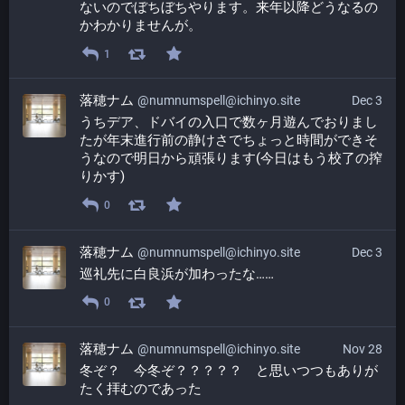
ないのでぼちぼちやります。来年以降どうなるの
かわかりませんが。
1
落穂ナム
@numnumspell@ichinyo.site
Dec 3
うちデア、ドバイの入口で数ヶ月遊んでおりまし
たが年末進行前の静けさでちょっと時間ができそ
うなので明日から頑張ります(今日はもう校了の搾
りかす)
0
落穂ナム
@numnumspell@ichinyo.site
Dec 3
巡礼先に白良浜が加わったな……
0
落穂ナム
@numnumspell@ichinyo.site
Nov 28
冬ぞ？　今冬ぞ？？？？？　と思いつつもありが
たく拝むのであった