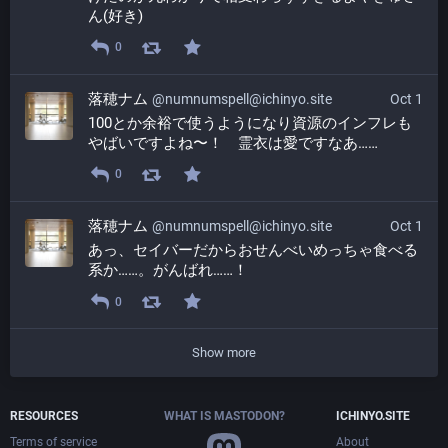
ん(好き)
0
落穂ナム
@numnumspell@ichinyo.site
Oct 1
100とか余裕で使うようになり資源のインフレも
やばいですよね〜！　霊衣は愛ですなあ……
0
落穂ナム
@numnumspell@ichinyo.site
Oct 1
あっ、セイバーだからおせんべいめっちゃ食べる
系か……。がんばれ……！
0
Show more
RESOURCES
WHAT IS MASTODON?
ICHINYO.SITE
Terms of service
About