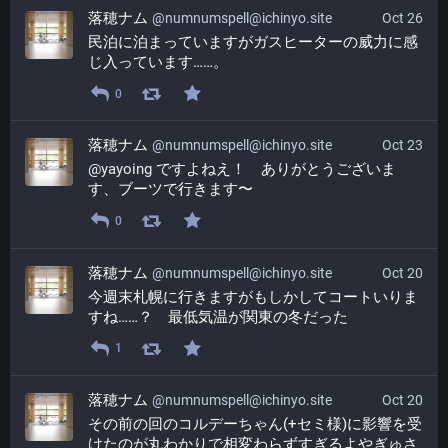
落穂ナム
@numnumspell@ichinyo.site
Oct 26
民泊に泊まっていますがガスヒーターの威力に感
じ入っています……。
0
落穂ナム
@numnumspell@ichinyo.site
Oct 23
@
yayoing
 ですよねえ！　ありがとうございま
す、ブーツで行きます〜
0
落穂ナム
@numnumspell@ichinyo.site
Oct 20
今週末札幌に行きますがもしかしてコートいりま
すね……？　最低気温が関東の冬だった
1
落穂ナム
@numnumspell@ichinyo.site
Oct 20
その前の回のコルデーちゃん(+セミ様)に影響を受
けたのが丸わかりで相変わらずすぎるよやぎゅさ