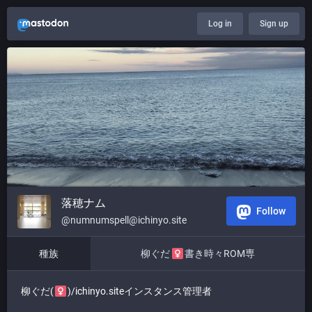
Log in
Sign up
落穂ナム
Follow
@numnumspell@ichinyo.site
種族
柳ぐだ
書き時々ROM専
柳ぐだ(
)/ichinyo.siteインスタンス管理者