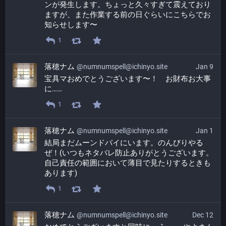
ンが発生します。ちょっと久々すぎて震えており
ますが、また作業する前の日ぐらいにこちらでお
知らせします〜
1
落穂ナム
@numnumspell@ichinyo.site
Jan 9
宝具マおめでとうございます〜！　お財布お大事
に……
1
落穂ナム
@numnumspell@ichinyo.site
Jan 1
結局まだムーンドバイにいます。のんびりやる
ぜ！(いつもネタバレ防止ありがとうございます。
自己責任の範囲において薄目で見たりするときも
あります)
1
落穂ナム
@numnumspell@ichinyo.site
Dec 12