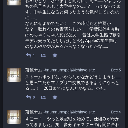
おめでとうございますと同時に、えっ……やよさん
ちの息子さんもう大学生なの……？　ってなってま
す。中学生になると伺ったような気がしていたの
に……。
なんにせよめでたい！　この時期だと推薦か
な？　取れるのも素晴らしい！　学費以外も今時
はめちゃくちゃ大変だなあ……昔は大学生協で割引
モデル売ってたりしたけど今はAppleの学生向け
のなんやかやがあるからなくなったかな……
1
落穂ナム
@numnumspell@ichinyo.site
Dec 5
ストームポッドないからなかなかどうしようも……
と思ってたらマナプリで交換できるようになっと
る……！　20日までになんとかなる。かも。
0
落穂ナム
@numnumspell@ichinyo.site
Dec 4
すごー！　やっと戴冠戦を始めて、仕組みがわか
ってきました。笑　多分キャスターのは間に合わ