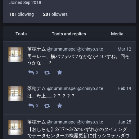
Joined Sep 2018
10
Following
20
Followers
Toots
Toots and replies
Media
落穂ナム
@numnumspell@ichinyo.site
Mar 12
男モレー、横バフデバフなかなかいいすね。回そ
うかな……？
0
落穂ナム
@numnumspell@ichinyo.site
Feb 19
は、母上……？？？？？
0
落穂ナム
@numnumspell@ichinyo.site
Jan 25
【おしらせ】2/17〜3/2のいずれかのタイミング
でデータセンターの機器更新に伴うシステムダウ