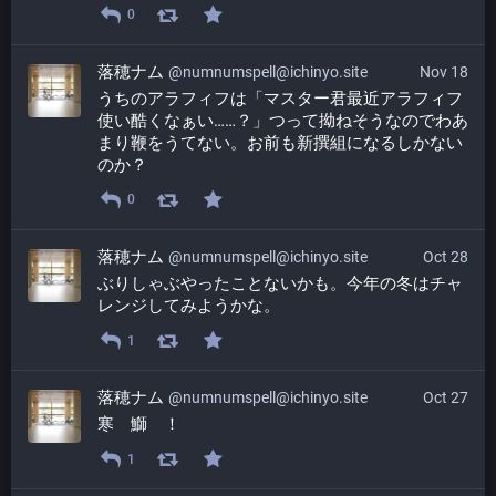
0
落穂ナム
@numnumspell@ichinyo.site
Nov 18
うちのアラフィフは「マスター君最近アラフィフ
使い酷くなぁい……？」つって拗ねそうなのでわあ
まり鞭をうてない。お前も新撰組になるしかない
のか？
0
落穂ナム
@numnumspell@ichinyo.site
Oct 28
ぶりしゃぶやったことないかも。今年の冬はチャ
レンジしてみようかな。
1
落穂ナム
@numnumspell@ichinyo.site
Oct 27
寒　鰤　！
1